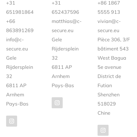
+31
+31
+86 1867
651981864
652437596
5555 913
+66
matthias@c-
vivian@c-
863891269
secure.eu
secure.eu
info@c-
Gele
Pièce 306, 3/F
secure.eu
Rijdersplein
bâtiment 543
Gele
32
West Bagua
Rijdersplein
6811 AP
5e avenue
32
Arnhem
District de
6811 AP
Pays-Bas
Futian
Arnhem
Shenzhen
Pays-Bas
518029
Chine